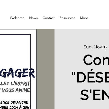
Welcome
News
Contact
Resources
More
Sun, Nov 17
 
Con
"DÉS
S'E