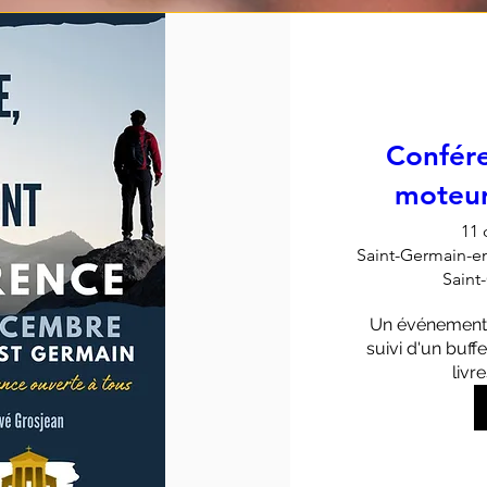
Confére
moteur
11 
Saint-Germain-en
Saint
Un événement L
suivi d'un buff
livr